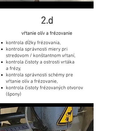
2.d
vŕtanie olív a frézovanie
kontrola dĺžky frézovania,
kontrola správnosti miery pri
stredovom / konštantnom vŕtaní,
kontrola čistoty a ostrosti vrtáka
a frézy,
kontrola správnosti schémy pre
vŕtanie olív a frézovanie,
kontrola čistoty frézovaných otvorov
(špony)