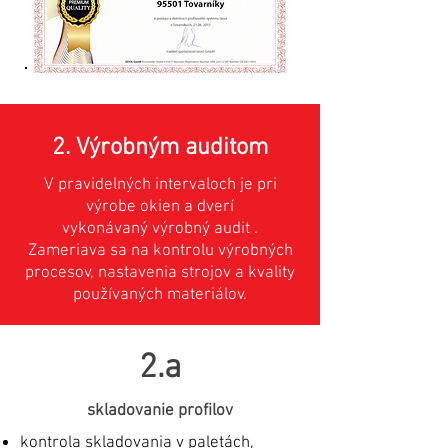
2. Výrobným auditom
V pravidelných intervaloch je pri
výrobe okien a dverí
vykonávaný výrobný audit .
Zameriava sa na kontrolu výrobných
procesov, nastavenia strojov a kvality
používaných materiálov.
2.a
skladovanie profilov
kontrola skladovania v paletách,