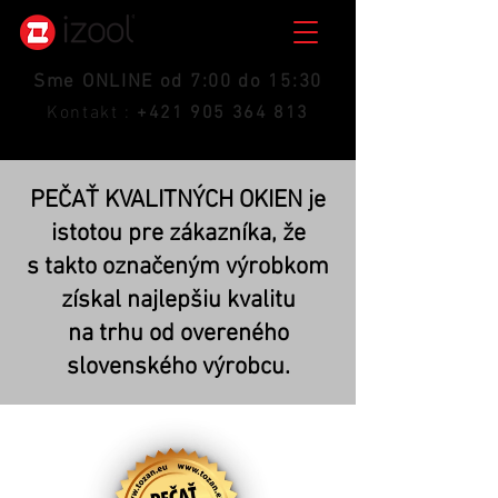
Sme ONLINE od 7:00 do 15:30
Kontakt :
+421 905 364 813
PEČAŤ KVALITNÝCH OKIEN je
istotou pre zákazníka, že
s takto označeným výrobkom
získal najlepšiu kvalitu
na trhu od overeného
slovenského výrobcu.