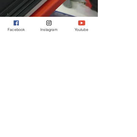
Facebook
Instagram
Youtube
2.i
kontrola zasklievania
kontrola tesnenia a
zasklievacej lišty,
kontrola tolerancie skla,
kontrola šírky zasklievacej podložky,
kontrola nosných podložiek,
kontrola zaistenia distančných
podložiek,
kontrola zasklievacieho tesnenia,