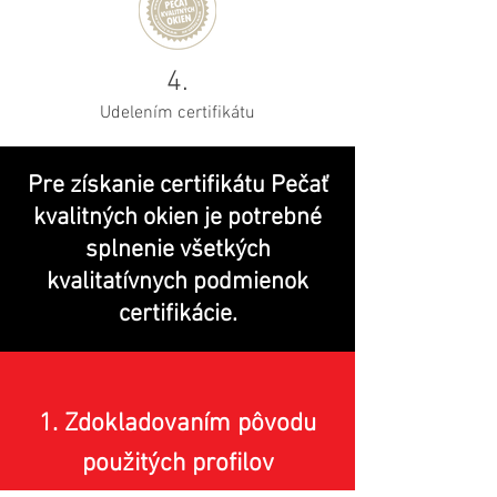
4.
Udelením certifikátu
Pre získanie certifikátu Pečať
kvalitných okien je potrebné
splnenie všetkých
kvalitatívnych podmienok
certifikácie.
1. Zdokladovaním pôvodu
použitých profilov